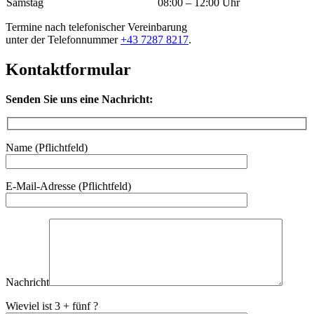
Samstag
08:00 – 12:00 Uhr
Termine nach telefonischer Vereinbarung
unter der Telefonnummer
+43 7287 8217
.
Kontaktformular
Senden Sie uns eine Nachricht:
Name (Pflichtfeld)
Bitte lasse dieses Feld leer.
E-Mail-Adresse (Pflichtfeld)
Nachricht
Wieviel ist 3 + fünf ?